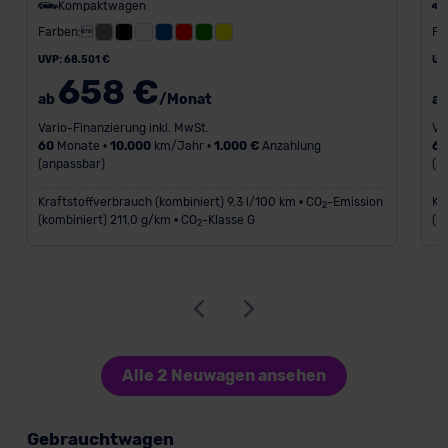
Kompaktwagen
Farben:
Fa
UVP: 68.501 €
UV
658 €
ab
/Monat
a
Vario-Finanzierung inkl. MwSt.
Va
60
Monate •
10.000
km/Jahr •
1.000 €
Anzahlung
6
(anpassbar)
(a
Kraftstoffverbrauch (kombiniert) 9,3 l/100 km • CO
-Emission
Kr
2
(kombiniert) 211,0 g/km • CO
-Klasse G
(k
2
Alle 2 Neuwagen ansehen
Gebrauchtwagen