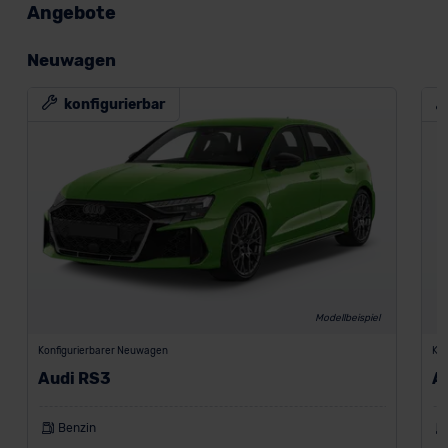
Angebote
Neuwagen
konfigurierbar
Modellbeispiel
Konfigurierbarer Neuwagen
Kon
Audi RS3
A
Benzin