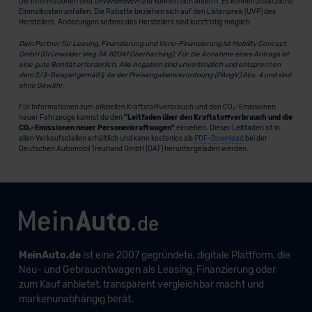
Die Informationen sind
unverbindlich
und können sich ändern. Es können zusätzliche
Einmalkosten anfallen. Die Rabatte beziehen sich auf den Listenpreis (UVP) des
Herstellers. Änderungen seitens des Herstellers sind kurzfristig möglich.
Dein Partner für Leasing, Finanzierung und Vario-Finanzierung ist Mobility Concept
GmbH (Grünwalder Weg 34, 82041 Oberhaching). Für die Annahme eines Antrags ist
eine gute Bonität erforderlich. Alle Angaben sind unverbindlich und entsprechen
dem 2/3-Beispiel gemäß § 6a der Preisangabenverordnung (PAngV) Abs. 4 und sind
ohne Gewähr.
Für Informationen zum offiziellen Kraftstoffverbrauch und den CO₂-Emissionen
neuer Fahrzeuge kannst du den
"Leitfaden über den Kraftstoffverbrauch und die
CO₂-Emissionen neuer Personenkraftwagen"
einsehen. Dieser Leitfaden ist in
allen Verkaufsstellen erhältlich und kann kostenlos als
PDF-Download
bei der
Deutschen Automobil Treuhand GmbH (DAT) heruntergeladen werden.
MeinAuto.de
ist eine 2007 gegründete, digitale Plattform, die
Neu- und Gebrauchtwagen als Leasing, Finanzierung oder
zum Kauf anbietet, transparent vergleichbar macht und
markenunabhängig berät.