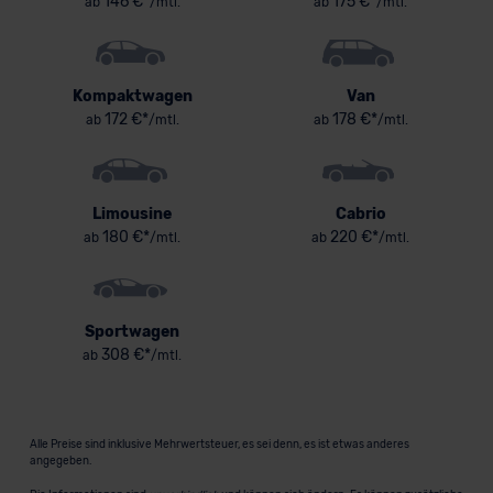
146 €*
175 €*
ab
/mtl.
ab
/mtl.
Kompaktwagen
Van
172 €*
178 €*
ab
/mtl.
ab
/mtl.
Limousine
Cabrio
180 €*
220 €*
ab
/mtl.
ab
/mtl.
Sportwagen
308 €*
ab
/mtl.
Alle Preise sind inklusive Mehrwertsteuer, es sei denn, es ist etwas anderes
angegeben.