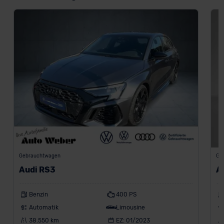
Gebrauchtwagen
Ge
Audi RS3
A
Benzin
400 PS
Automatik
Limousine
38.550 km
EZ: 01/2023