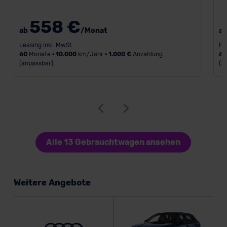
558 €
ab
/Monat
a
Leasing inkl. MwSt.
Fi
60
Monate •
10.000
km/Jahr •
1.000 €
Anzahlung
6
(anpassbar)
(a
Alle 13 Gebrauchtwagen ansehen
Weitere Angebote