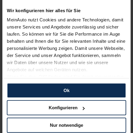
Wir konfigurieren hier alles für Sie
KIA
BMW
MeinAuto nutzt Cookies und andere Technologien, damit
unsere Services und Angebote zuverlässig und sicher
laufen. So können wir für Sie die Performance im Auge
behalten und Ihnen die für Sie relevanten Inhalte und eine
personalisierte Werbung zeigen. Damit unsere Webseite,
der Service und unser Angebot funktionieren, sammeln
wir Daten über unsere Nutzer und wie sie unsere
Angebote auf welchen Geräten nutzen.
Wenn Sie das „OK“ finden, sind Sie damit einverstanden
Nissan
Ford
und erlauben uns Cookies für unseren Service zu
Ok
verwenden und diese Daten an Dritte weiterzugeben,
etwa an unsere Marketingpartner. Falls Sie dem nicht
zustimmen möchten, beschränken wir uns auf die
Konfigurieren
wesentlichen Cookies. Leider können wir unsere Inhalte
dann nicht auf Sie zuschneiden und Sie somit nicht
Nur notwendige
perfekt auf dem Weg zu Ihrem Neuwagen unterstützen.