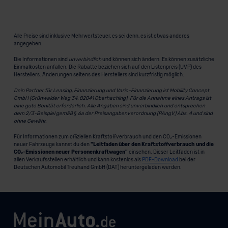
Alle Preise sind inklusive Mehrwertsteuer, es sei denn, es ist etwas anderes
angegeben.
Die Informationen sind
unverbindlich
und können sich ändern. Es können zusätzliche
Einmalkosten anfallen. Die Rabatte beziehen sich auf den Listenpreis (UVP) des
Herstellers. Änderungen seitens des Herstellers sind kurzfristig möglich.
Dein Partner für Leasing, Finanzierung und Vario-Finanzierung ist Mobility Concept
GmbH (Grünwalder Weg 34, 82041 Oberhaching). Für die Annahme eines Antrags ist
eine gute Bonität erforderlich. Alle Angaben sind unverbindlich und entsprechen
dem 2/3-Beispiel gemäß § 6a der Preisangabenverordnung (PAngV) Abs. 4 und sind
ohne Gewähr.
Für Informationen zum offiziellen Kraftstoffverbrauch und den CO₂-Emissionen
neuer Fahrzeuge kannst du den
"Leitfaden über den Kraftstoffverbrauch und die
CO₂-Emissionen neuer Personenkraftwagen"
einsehen. Dieser Leitfaden ist in
allen Verkaufsstellen erhältlich und kann kostenlos als
PDF-Download
bei der
Deutschen Automobil Treuhand GmbH (DAT) heruntergeladen werden.